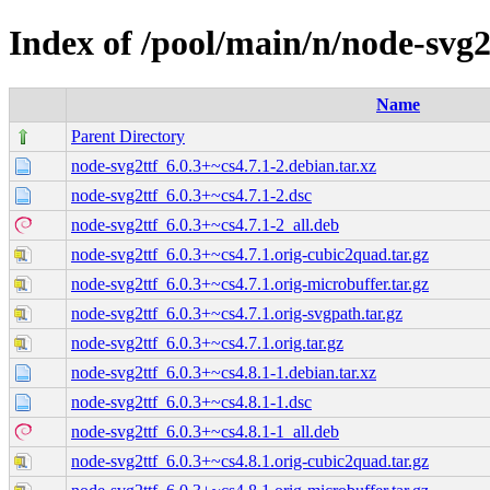
Index of /pool/main/n/node-svg2
Name
Parent Directory
node-svg2ttf_6.0.3+~cs4.7.1-2.debian.tar.xz
node-svg2ttf_6.0.3+~cs4.7.1-2.dsc
node-svg2ttf_6.0.3+~cs4.7.1-2_all.deb
node-svg2ttf_6.0.3+~cs4.7.1.orig-cubic2quad.tar.gz
node-svg2ttf_6.0.3+~cs4.7.1.orig-microbuffer.tar.gz
node-svg2ttf_6.0.3+~cs4.7.1.orig-svgpath.tar.gz
node-svg2ttf_6.0.3+~cs4.7.1.orig.tar.gz
node-svg2ttf_6.0.3+~cs4.8.1-1.debian.tar.xz
node-svg2ttf_6.0.3+~cs4.8.1-1.dsc
node-svg2ttf_6.0.3+~cs4.8.1-1_all.deb
node-svg2ttf_6.0.3+~cs4.8.1.orig-cubic2quad.tar.gz