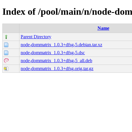
Index of /pool/main/n/node-do
Name
Parent Directory
node-dommatrix_1.0.3+dfsg-5.debian.tar.xz
node-dommatrix_1.0.3+dfsg-5.dsc
node-dommatrix_1.0.3+dfsg-5_all.deb
node-dommatrix_1.0.3+dfsg.orig.tar.gz