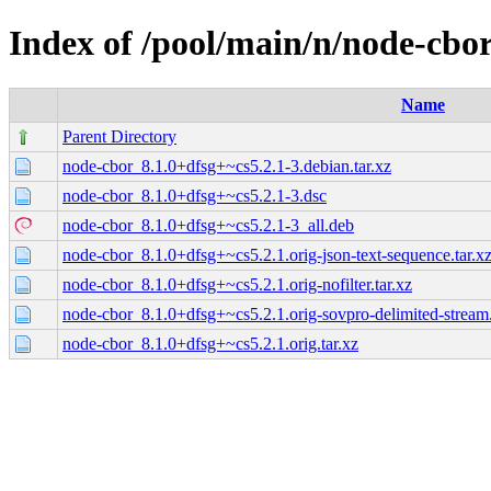
Index of /pool/main/n/node-cbo
Name
Parent Directory
node-cbor_8.1.0+dfsg+~cs5.2.1-3.debian.tar.xz
node-cbor_8.1.0+dfsg+~cs5.2.1-3.dsc
node-cbor_8.1.0+dfsg+~cs5.2.1-3_all.deb
node-cbor_8.1.0+dfsg+~cs5.2.1.orig-json-text-sequence.tar.x
node-cbor_8.1.0+dfsg+~cs5.2.1.orig-nofilter.tar.xz
node-cbor_8.1.0+dfsg+~cs5.2.1.orig-sovpro-delimited-stream.
node-cbor_8.1.0+dfsg+~cs5.2.1.orig.tar.xz