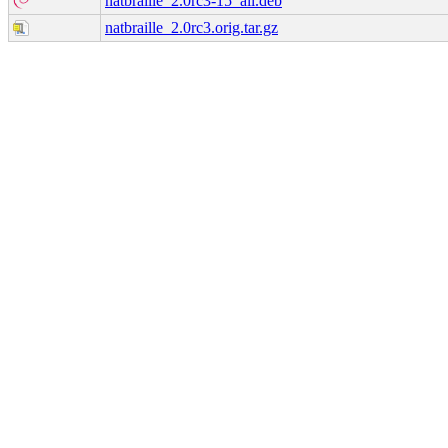
natbraille_2.0rc3-15_all.deb
natbraille_2.0rc3.orig.tar.gz