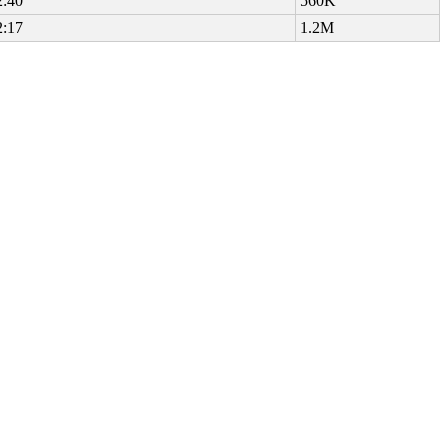
2:40
560K
2:17
1.2M