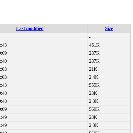
Last modified
Size
-
2:43
461K
0:09
287K
2:40
287K
2:03
21K
2:03
2.4K
2:43
555K
9:48
23K
9:48
2.3K
0:09
560K
1:49
23K
1:49
2.3K