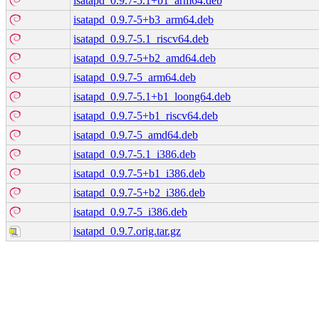
isatapd_0.9.7-5.1+b1_arm64.deb
isatapd_0.9.7-5+b3_arm64.deb
isatapd_0.9.7-5.1_riscv64.deb
isatapd_0.9.7-5+b2_amd64.deb
isatapd_0.9.7-5_arm64.deb
isatapd_0.9.7-5.1+b1_loong64.deb
isatapd_0.9.7-5+b1_riscv64.deb
isatapd_0.9.7-5_amd64.deb
isatapd_0.9.7-5.1_i386.deb
isatapd_0.9.7-5+b1_i386.deb
isatapd_0.9.7-5+b2_i386.deb
isatapd_0.9.7-5_i386.deb
isatapd_0.9.7.orig.tar.gz